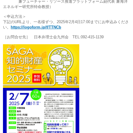
兼フューチャー・リソース推進プラットフォーム副代表 兼海洋
エネルギー研究所特命教授）
＜申込方法＞
下記のURLより、一名様ずつ、2025年2月4日17:00までにお申込みくださ
い。
https://logoform.jp/f/TTNCb
［お問合せ先］ 日本弁理士会九州会 TEL:092-415-1139