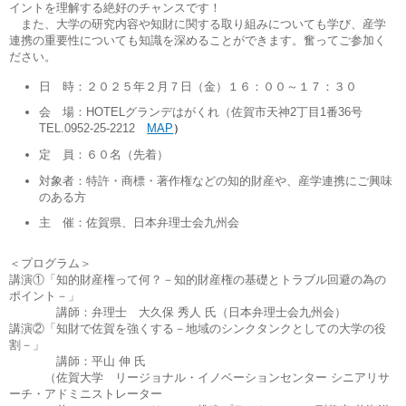
イントを理解する絶好のチャンスです！
また、大学の研究内容や知財に関する取り組みについても学び、産学
連携の重要性についても知識を深めることができます。奮ってご参加く
ださい。
日 時：２０２５年２月７日（金）１６：００～１７：３０
会 場：HOTELグランデはがくれ（佐賀市天神2丁目1番36号
TEL.0952-25-2212
MAP
）
定 員：６０名（先着）
対象者：特許・商標・著作権などの知的財産や、産学連携にご興味
のある方
主 催：佐賀県、日本弁理士会九州会
＜プログラム＞
講演①「知的財産権って何？－知的財産権の基礎とトラブル回避の為の
ポイント－」
講師：弁理士 大久保 秀人 氏
（日本弁理士会九州会）
講演②「知財で佐賀を強くする－地域のシンクタンクとしての大学の役
割－」
講師：平山 伸 氏
（佐賀大学 リージョナル・イノベーションセンター シニアリサ
ーチ・アドミニストレーター