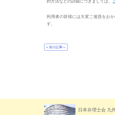
約方法などの詳細につきましては、
利用者の皆様には大変ご迷惑をおか
す。
« 前の記事へ
談休止のお知らせ（１月２０日（木）～） « 日本弁理士会九州会 弁理士は
日本弁理士会 九
対面相談休止のお知らせ（１月２０日（木）～） « 日本弁理士会九州会 弁