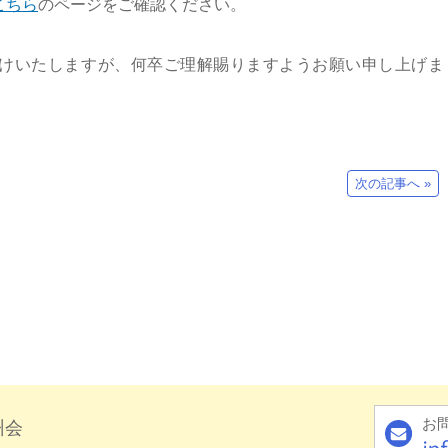
こちら
のページをご確認ください。
けいたしますが、何卒ご理解賜りますようお願い申し上げま
次の記事へ »
お
知的財産の専門家です！
州会
理士は知的財産の専門家です！