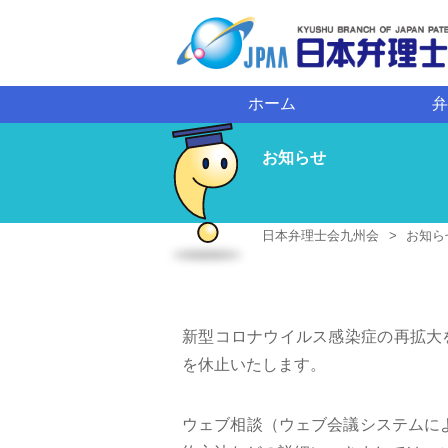
員ログイン
ホーム
弁
お知らせ
日本弁理士会九州会
お知ら
新型コロナウイルス感染症の再拡大
を休止いたします。
ウェブ相談（ウェブ会議システムに