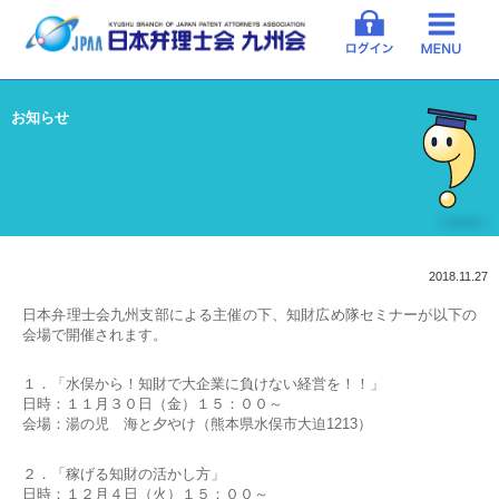
お知らせ
2018.11.27
日本弁理士会九州支部による主催の下、知財広め隊セミナーが以下の
会場で開催されます。
１．「水俣から！知財で大企業に負けない経営を！！」
日時：１１月３０日（金）１５：００～
会場：湯の児 海と夕やけ（熊本県水俣市大迫1213）
２．「稼げる知財の活かし方」
日時：１２月４日（火）１５：００～