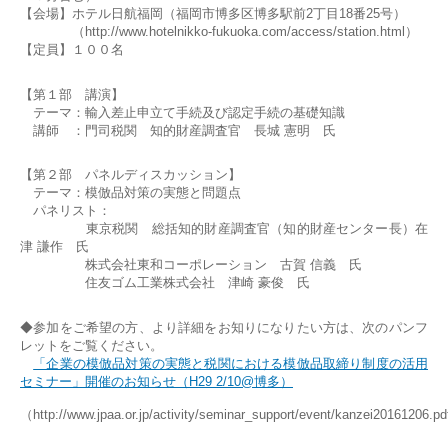
【会場】ホテル日航福岡（福岡市博多区博多駅前2丁目18番25号）
（http://www.hotelnikko-fukuoka.com/access/station.html）
【定員】１００名
【第１部 講演】
テーマ：輸入差止申立て手続及び認定手続の基礎知識
講師 ：門司税関 知的財産調査官 長城 憲明 氏
【第２部 パネルディスカッション】
テーマ：模倣品対策の実態と問題点
パネリスト：
東京税関 総括知的財産調査官（知的財産センター長）在
津 謙作 氏
株式会社東和コーポレーション 古賀 信義 氏
住友ゴム工業株式会社 津崎 豪俊 氏
◆参加をご希望の方、より詳細をお知りになりたい方は、次のパンフ
レットをご覧ください。
「企業の模倣品対策の実態と税関における模倣品取締り制度の活用
セミナー」開催のお知らせ（H29 2/10@博多）
（http://www.jpaa.or.jp/activity/seminar_support/event/kanzei20161206.p