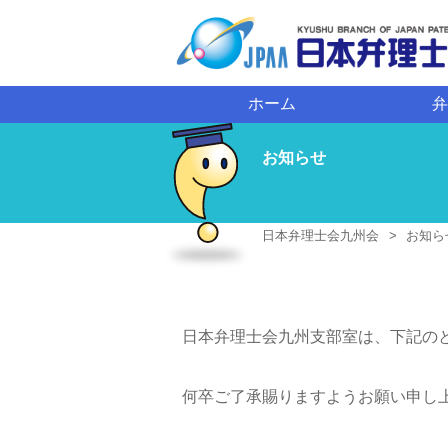
員ログイン
ホーム
弁
お知らせ
日本弁理士会九州会
お知ら
日本弁理士会九州支部室は、下記の
何卒ご了承賜りますようお願い申し