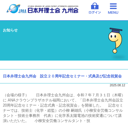
お知らせ
日本弁理士会九州会 設立２０周年記念セミナー・式典及び記念祝賀会
2025.08.12
（会場の様子） 日本弁理士会九州会は、令和７年７月３１日（木曜）
に ANAクラウンプラザホテル福岡において、「日本弁理士会九州会設立
20周年記念セミナー・記念式典・記念祝賀会」を開催した。 記念セミ
ナーでは、技術士（化学・総監）の小柳 嗣雄氏（小柳安全労働コンサル
タント・技術士事務所 代表）に化学系太陽電池の技術変遷について講
演いただいた。 小柳安全労働コンサルタント・技