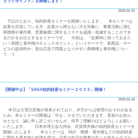
ェックポイント」を開催します！
2025.01.31
下記のとおり、知的財産セミナーを開催いたします。 本セミナーは
起業を目指している方、起業から間もない方を対象に、事業活動に潜む
商標権や著作権、営業秘密に関するリスクを認識・低減することができ
るのかをお伝えするセミナーです。 今回は、『起業時に知っておきた
い！商標と著作権のチェックポイント』というテーマで、新商品・サー
ビスの提供時や、宣伝広告で問題となりやすい商標権と著作権につい
て、リ
【開催中止】「SAGA知的財産セミナー２０２５」開催！
2025.01.16
本日は大雪注意報が発表されており、夕方からは積雪のおそれがある
ため、本セミナーの開催は「中止」させていただきます。直前のお知ら
せとなり、誠に申し訳ございせんが、何卒ご理解のほどよろしくお願い
いたします。 日本弁理士会九州会、佐賀県共催の知的財産セミナーを
開催いたします。 本セミナーは、特許・商標・著作権などの知的財産
に関する基本的な知識を学び、日常の生活や業務で起こり得るトラブル