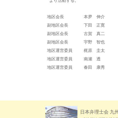
より活動する。
地区会長
本夛 伸介
副地区会長
下田 正寛
副地区会長
古賀 真二
副地区会長
宇野 智也
地区運営委員
梶原 圭太
地区運営委員
南瀬 透
地区運営委員
春田 康秀
・委員会 名簿 « 日本弁理士会九州会 弁理士は知的財産の専門家です！
日本弁理士会 九
役員会・委員会 名簿 « 日本弁理士会九州会 弁理士は知的財産の専門家で