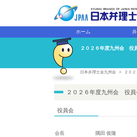
員ログイン
ホーム
弁
２０２６年度九州会 役
日本弁理士会九州会
２０２
２０２６年度九州会 役員
役員会
会長
隅田 俊隆