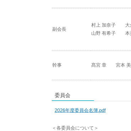
村上 加奈子 大
副会長
山野 有希子 本
幹事
髙宮 章 宮本 
委員会
2026年度委員会名簿.pdf
＜各委員会について＞