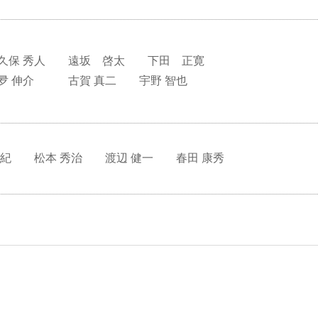
久保 秀人 遠坂 啓太 下田 正寛
夛 伸介 古賀 真二 宇野 智也
美紀 松本 秀治 渡辺 健一 春田 康秀